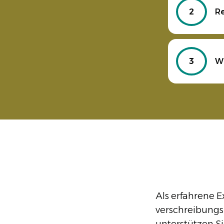
2
R
3
Wi
Als erfahrene 
verschreibungs