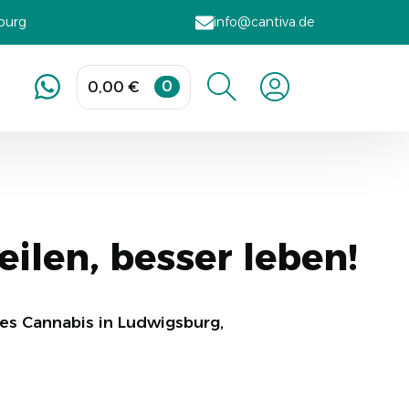
sburg
info@cantiva.de
0
0,00
€
Search
for:
eilen, besser leben!
hes Cannabis in Ludwigsburg,