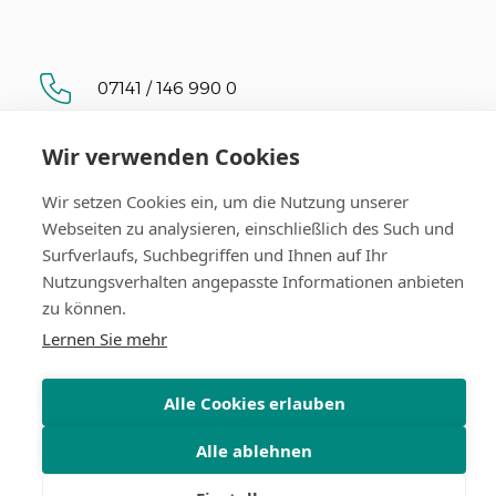
07141 / 146 990 0
Wir verwenden Cookies
Mylius Apotheke Oststadt
Friedrichstraße 124-126
Wir setzen Cookies ein, um die Nutzung unserer
71638 Ludwigsburg
Webseiten zu analysieren, einschließlich des Such und
Surfverlaufs, Suchbegriffen und Ihnen auf Ihr
Nutzungsverhalten angepasste Informationen anbieten
zu können.
Lernen Sie mehr
Alle Cookies erlauben
Alle Preise verstehen sich inkl. MwSt.
Alle ablehnen