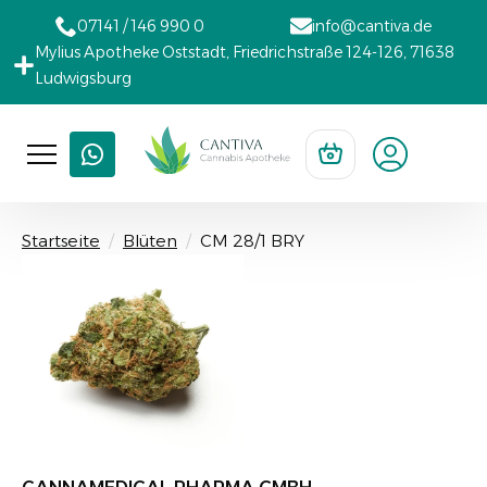
07141 / 146 990 0
info@cantiva.de
Mylius Apotheke Oststadt, Friedrichstraße 124-126, 71638
Ludwigsburg
Startseite
Blüten
CM 28/1 BRY