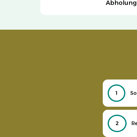
Abholung
1
So
2
R