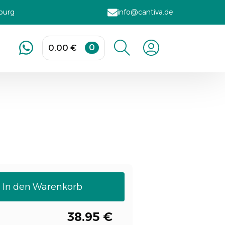
sburg
info@cantiva.de
0
0,00
€
Search
for:
In den Warenkorb
38.95 €