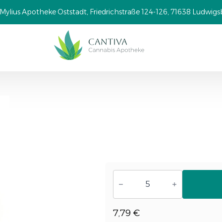
Mylius Apotheke Oststadt, Friedrichstraße 124-126, 71638 Ludwig
TRUU
PS
30:01
MENGE
7,79
€