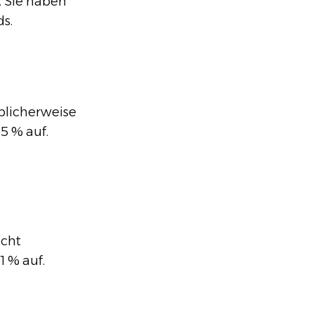
. Sie haben
s.
blicherweise
5 % auf.
icht
 % auf.