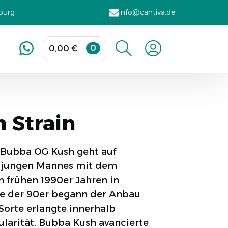
sburg
info@cantiva.de
0
0,00
€
Search
for:
 Strain
 Bubba OG Kush geht auf
s jungen Mannes mit dem
 frühen 1990er Jahren in
nde der 90er begann der Anbau
 Sorte erlangte innerhalb
ularität. Bubba Kush avancierte