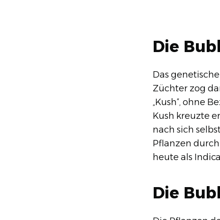
Die Bub
Das genetische 
Züchter zog da
„Kush“, ohne B
Kush kreuzte er
nach sich selb
Pflanzen durch
heute als Indic
Die Bub