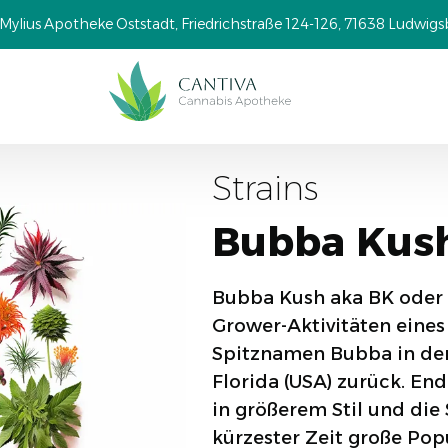
Mylius Apotheke Oststadt, Friedrichstraße 124-126, 71638 Ludwig
Strains
Bubba Kush
Bubba Kush aka BK oder
Grower-Aktivitäten eine
Spitznamen Bubba in den
Florida (USA) zurück. E
in größerem Stil und die
kürzester Zeit große Pop