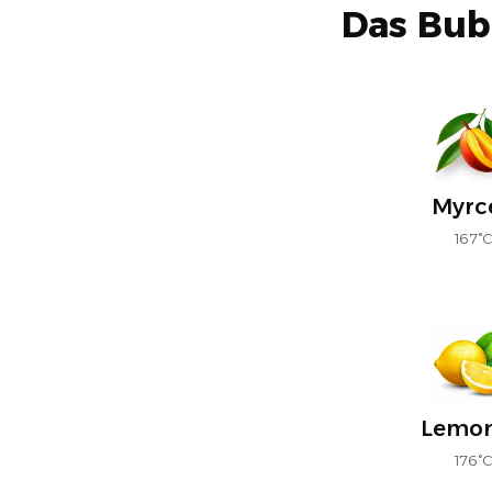
Das Bub
Myrc
167°
Lemo
176°