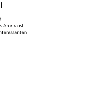
l
d
s Aroma ist
interessanten