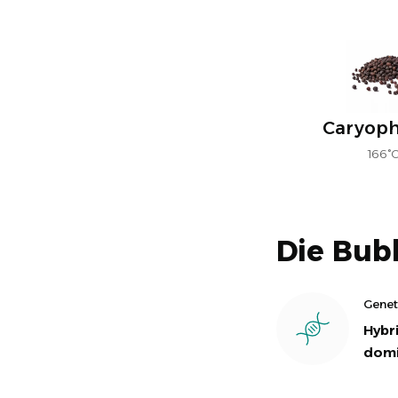
Caryoph
166°
Die Bub
Genet
Hybri
domi