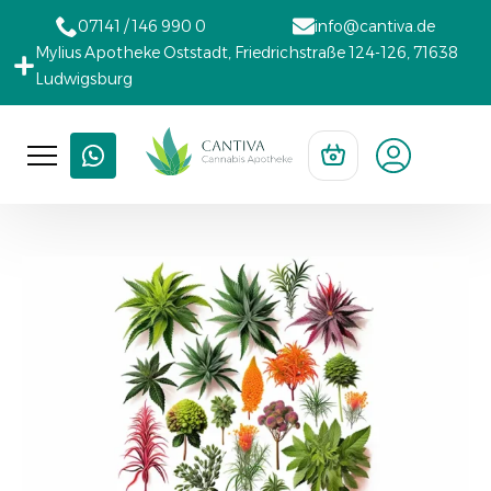
07141 / 146 990 0
info@cantiva.de
Mylius Apotheke Oststadt, Friedrichstraße 124-126, 71638
Ludwigsburg