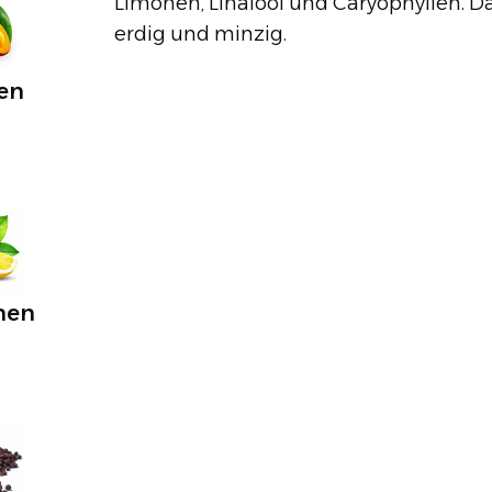
Limonen, Linalool und Caryophyllen. D
erdig und minzig.
en
C
nen
C