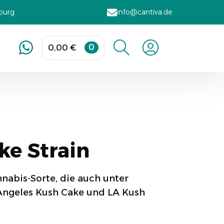
sburg
info@cantiva.de
0
0,00
€
Search
for:
ke Strain
nnabis-Sorte, die auch unter
Angeles Kush Cake und LA Kush