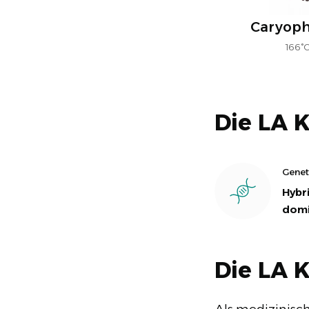
Caryoph
166°
Die LA 
Genet
Hybri
domi
Die LA K