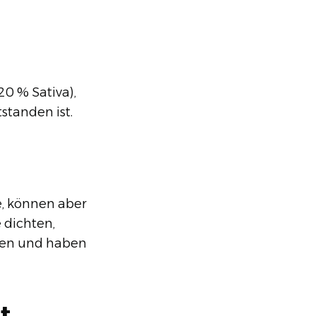
0 % Sativa),
standen ist.
e, können aber
 dichten,
ogen und haben
t