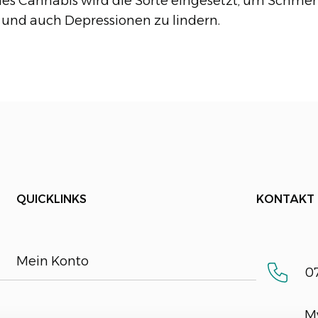
hes Cannabis wird die Sorte eingesetzt, um Schmer
nd auch Depressionen zu lindern.
QUICKLINKS
KONTAKT
Mein Konto
07
M