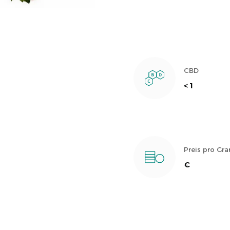
CBD
< 1
Preis pro G
€