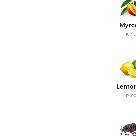
Myrc
167°
Lemo
176°