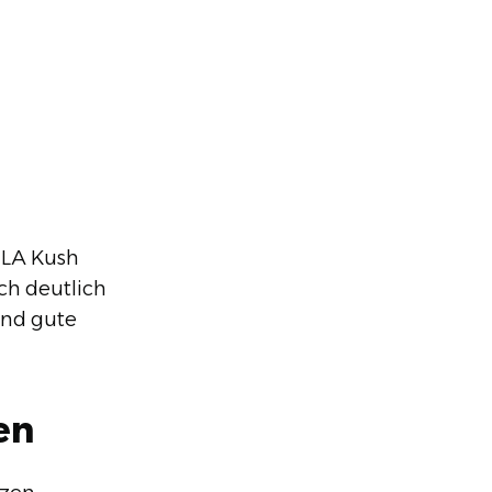
n LA Kush
ch deutlich
und gute
en