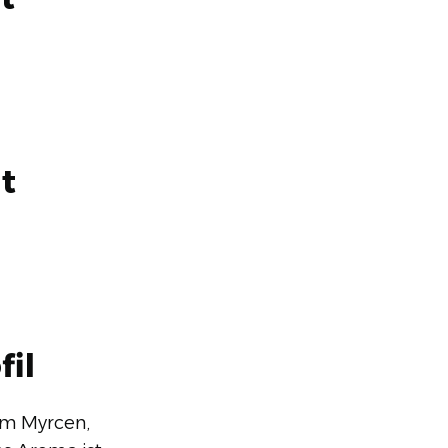
t
fil
em Myrcen,