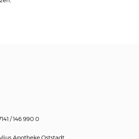
zen,
141 / 146 990 0
ylius Apotheke Oststadt